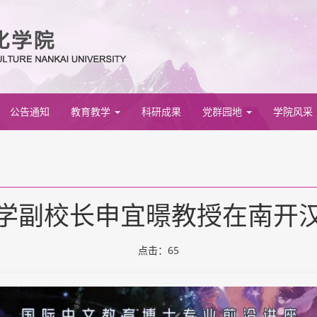
公告通知
教育教学
科研成果
党群园地
学院风采
学副校长申宜暻教授在南开
点击：
65